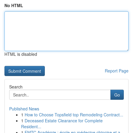
No HTML
HTML is disabled
Report Page
Search
Go
Published News
1
How to Choose Topsfield top Remodeling Contract...
1
Deceased Estate Clearance for Complete
Resident...
1
FMTC Académie : école en médecine chinoise et a...