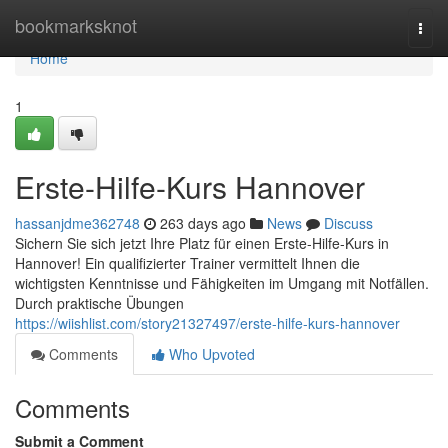
Home
bookmarksknot
Togg
navi
Home
1
Erste-Hilfe-Kurs Hannover
hassanjdme362748
263 days ago
News
Discuss
Sichern Sie sich jetzt Ihre Platz für einen Erste-Hilfe-Kurs in
Hannover! Ein qualifizierter Trainer vermittelt Ihnen die
wichtigsten Kenntnisse und Fähigkeiten im Umgang mit Notfällen.
Durch praktische Übungen
https://wiishlist.com/story21327497/erste-hilfe-kurs-hannover
Comments
Who Upvoted
Comments
Submit a Comment