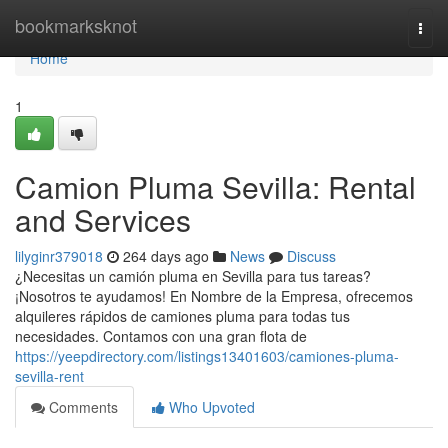
Home
bookmarksknot
Togg
navi
Home
1
Camion Pluma Sevilla: Rental
and Services
lilyginr379018
264 days ago
News
Discuss
¿Necesitas un camión pluma en Sevilla para tus tareas?
¡Nosotros te ayudamos! En Nombre de la Empresa, ofrecemos
alquileres rápidos de camiones pluma para todas tus
necesidades. Contamos con una gran flota de
https://yeepdirectory.com/listings13401603/camiones-pluma-
sevilla-rent
Comments
Who Upvoted