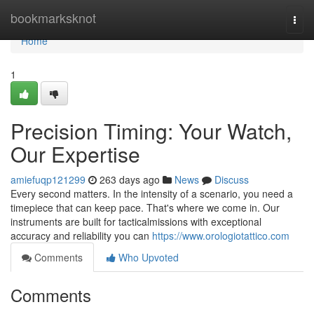
Home
bookmarksknot
Togg
navi
Home
1
Precision Timing: Your Watch,
Our Expertise
amiefuqp121299
263 days ago
News
Discuss
Every second matters. In the intensity of a scenario, you need a
timepiece that can keep pace. That's where we come in. Our
instruments are built for tacticalmissions with exceptional
accuracy and reliability you can
https://www.orologiotattico.com
Comments
Who Upvoted
Comments