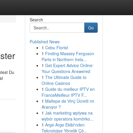
Search
Go
Published News
1
Cebu Florist
ster
1
Finding Massey Ferguson
Parts in Northern Irela...
1
Get Expert Advice Online:
Your Questions Answered
test Du
1
The Ultimate Guide to
st
Online Casinos
1
Guide du meilleur IPTV en
FranceMeilleur IPTV F...
1
Maltepe de Vinç Ücretli mi
Aranıyor ?
1
Jak marketing wpływa na
wybór operatora komórko...
1
Arge Arge Ekibi'nden
Teknolojiye Yönelik Çö...