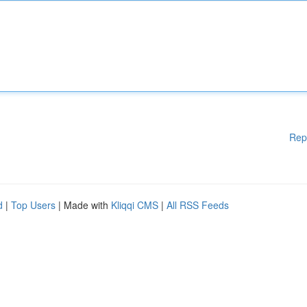
Rep
d
|
Top Users
| Made with
Kliqqi CMS
|
All RSS Feeds