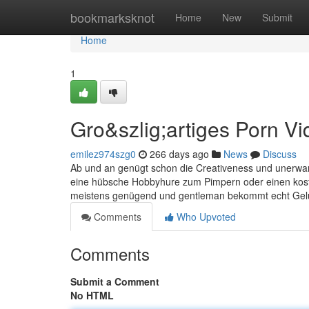
Home
bookmarksknot
Home
New
Submit
Home
1
Gro&szlig;artiges Porn Vi
emilez974szg0
266 days ago
News
Discuss
Ab und an genügt schon die Creativeness und unerwa
eine hübsche Hobbyhure zum Pimpern oder einen kosten
meistens genügend und gentleman bekommt echt Gelüst
Comments
Who Upvoted
Comments
Submit a Comment
No HTML