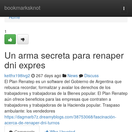
Home
bookmarksknot
Togg
navi
Home
1
Un arma secreta para renaper
dni expres
keithx198ivg2
267 days ago
News
Discuss
El Plan Renatep es un software del Gobierno de Argentina que
rebusca recordar, formalizar y avalar los derechos de los
trabajadores y trabajadoras de la Bienes popular. El Plan Renatep
aún ofrece beneficios para las empresas que contraten a
trabajadores y trabajadoras de la Hacienda popular. Traspaso
ambulante: los vendedores
https://dagmarb7z.dreamyblogs.com/38753068/fascinación-
acerca-de-renaper-dni-turnos
Comments
Who Upvoted