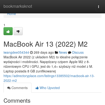
Home
bookmarksknot
Togg
navi
Home
1
MacBook Air 13 (2022) M2
iwangdee054344
269 days ago
News
Discuss
MacBook Air 2022 (z układem M2) to idealne połączenie
wydajności i mobilności. Napędzany czipem Apple M2 z 8-
rdzeniowym CPU i GPU, jest do 1,4× szybszy niż model z M.
Laptop posiada 8 GB zunifikowanej
https://adirectoryplace.com/listings13385502/macbook-air-13-
2022-m2
Comments
Who Upvoted
Comments