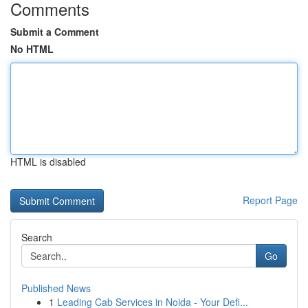
Comments
Submit a Comment
No HTML
HTML is disabled
Report Page
Search
Go
Published News
1
Leading Cab Services in Noida - Your Defi...