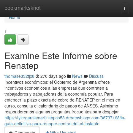
Home
bookmarksknot
Togg
navi
Home
1
Examine Este Informe sobre
Renatep
thomase332tjx8
270 days ago
News
Discuss
Incentivos económicos: el Gobierno de Argentina ofrece
incentivos económicos a las empresas que contraten a
trabajadores y trabajadoras de la economía popular. Para
entender la plazo exacta de cobro de ⁣RENATEP en el mes en
curso, consulta el calendario de ​pagos de ANSES. Asimismo
responderemos algunas preguntas frecuentes para despejar‍
https://tylergarciamartinkbpco53.dreamyblogs.com/38737168/la-
guía-definitiva-para-renaper-central-dni-al-instante
Comments
Who Upvoted