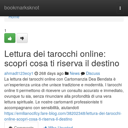
Home
bookmarksknot
Togg
navi
Home
1
Lettura dei tarocchi online:
scopri cosa ti riserva il destino
ahmadt123ecy1
268 days ago
News
Discuss
La lettura dei tarocchi online con Cartomanzia Dea Bendata è
un’esperienza unica che unisce tradizione e modernità. I tarocchi
online ti permettono di ricevere un consulto accurato e immediato,
ovunque tu sia, senza rinunciare alla profondità di una vera
lettura spirituale. Le nostre cartomanti professioniste ti
accompagnano con sensibilità, aiutandoti
https://emilianocifcy.fare-blog.com/38202348/lettura-dei-tarocchi-
online-scopri-cosa-ti-riserva-il-destino
Comments
Who Upvoted