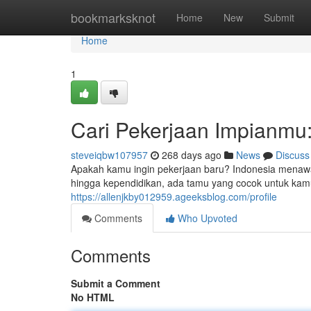
Home
bookmarksknot
Home
New
Submit
Home
1
Cari Pekerjaan Impianmu:
steveiqbw107957
268 days ago
News
Discuss
Apakah kamu ingin pekerjaan baru? Indonesia menawark
hingga kependidikan, ada tamu yang cocok untuk kamu
https://allenjkby012959.ageeksblog.com/profile
Comments
Who Upvoted
Comments
Submit a Comment
No HTML