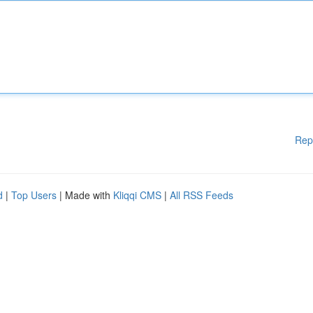
Rep
d
|
Top Users
| Made with
Kliqqi CMS
|
All RSS Feeds