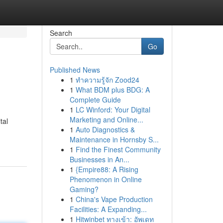
Search
Go
Published News
1
ทำความรู้จัก Zood24
1
What BDM plus BDG: A
Complete Guide
1
LC Winford: Your Digital
Marketing and Online...
tal
1
Auto Diagnostics &
Maintenance in Hornsby S...
1
Find the Finest Community
Businesses in An...
1
{Empire88: A Rising
Phenomenon in Online
Gaming?
1
China's Vape Production
Facilities: A Expanding...
1
Hitwinbet ทางเข้า: อัพเดท