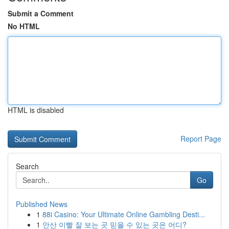
Submit a Comment
No HTML
HTML is disabled
Report Page
Search
Go
Published News
1
88i Casino: Your Ultimate Online Gambling Desti...
1
안산 이빨 잘 보는 곳 믿을 수 있는 곳은 어디?