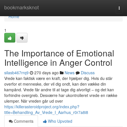
Home
bookmarksknot
Togg
navi
Home
1
The Importance of Emotional
Intelligence in Anger Control
silasb467rrq9
270 days ago
News
Discuss
Vrede kan faktisk være en kraft, der hjælper dig. Hvis du står
overfor et menneske, der vil dig ondt, kan den vække din
kampånd. Vrede får andre til at tage dig alvorligt – og det kan
forhindre overgreb. Desværre har ukontrolleret vrede en række
ulemper. Når vreden går ud over
https://killerasteroidproject.org/index.php?
title=Behandling_Av_Vrede_I_Aarhus_r0r7a8i8
Comments
Who Upvoted