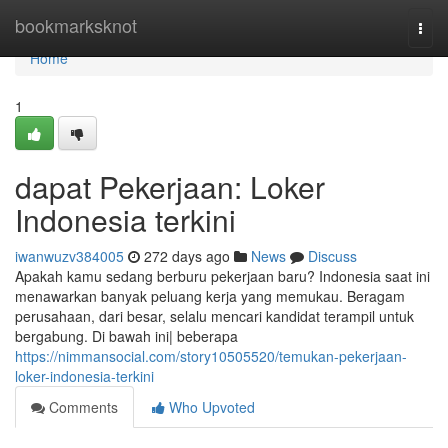
Home
bookmarksknot
Togg
navi
Home
1
dapat Pekerjaan: Loker
Indonesia terkini
iwanwuzv384005
272 days ago
News
Discuss
Apakah kamu sedang berburu pekerjaan baru? Indonesia saat ini
menawarkan banyak peluang kerja yang memukau. Beragam
perusahaan, dari besar, selalu mencari kandidat terampil untuk
bergabung. Di bawah ini| beberapa
https://nimmansocial.com/story10505520/temukan-pekerjaan-
loker-indonesia-terkini
Comments
Who Upvoted