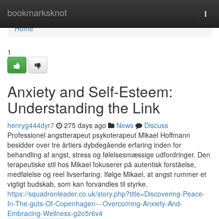
Home
bookmarksknot
Togg
navi
Home
1
Anxiety and Self-Esteem:
Understanding the Link
henryg444dyr7
275 days ago
News
Discuss
Professionel angstterapeut psykoterapeut Mikael Hoffmann
besidder over tre årtiers dybdegående erfaring inden for
behandling af angst, stress og følelsesmæssige udfordringer. Den
terapeutiske stil hos Mikael fokuserer på autentisk forståelse,
medfølelse og reel livserfaring. Ifølge Mikael, at angst rummer et
vigtigt budskab, som kan forvandles til styrke.
https://squadronleader.co.uk/story.php?title=Discovering-Peace-
In-The-guts-Of-Copenhagen---Overcoming-Anxiety-And-
Embracing-Wellness-g2o5r6v4