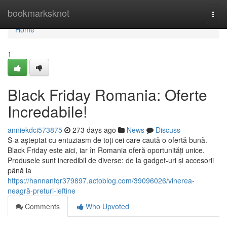
Home
bookmarksknot
Togg
navi
Home
1
Black Friday Romania: Oferte
Incredabile!
anniekdci573875
273 days ago
News
Discuss
S-a așteptat cu entuziasm de toți cei care caută o ofertă bună.
Black Friday este aici, iar în Romania oferă oportunități unice.
Produsele sunt incredibil de diverse: de la gadget-uri și accesorii
până la
https://hannanfqr379897.actoblog.com/39096026/vinerea-
neagră-preturi-ieftine
Comments
Who Upvoted