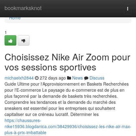
Home
bookmarksknot
Togg
navi
Home
1
Choisissez Nike Air Zoom pour
vos sessions sportives
michaelxh2844
272 days ago
News
Discuss
Guide Ultime pour l'Approvisionnement en Baskets Recherchées
pour l'E-commerce Le paysage du e-commerce est de plus en
plus façonné par la demande de baskets très recherchées.
Comprendre les tendances et la demande du marché des
sneakers est essentiel pour les entreprises qui souhaitent
capitaliser sur ce créneau lucratif. Déterminer les
https://chaussures-
nike15936.blogdanica.com/38429936/choisissez-les-nike-air-max-
plus-à-prix-imbattable