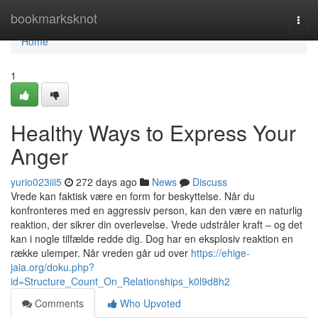
Home
bookmarksknot
Togg
navi
Home
1
Healthy Ways to Express Your
Anger
yurio023iii5
272 days ago
News
Discuss
Vrede kan faktisk være en form for beskyttelse. Når du
konfronteres med en aggressiv person, kan den være en naturlig
reaktion, der sikrer din overlevelse. Vrede udstråler kraft – og det
kan i nogle tilfælde redde dig. Dog har en eksplosiv reaktion en
række ulemper. Når vreden går ud over
https://ehige-
jaia.org/doku.php?
id=Structure_Count_On_Relationships_k0l9d8h2
Comments
Who Upvoted