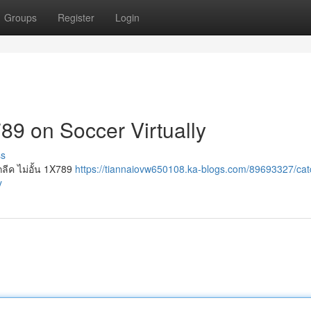
Groups
Register
Login
89 on Soccer Virtually
ss
ลีค ไม่อั้น 1X789
https://tiannaiovw650108.ka-blogs.com/89693327/catc
y