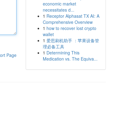
economic market
necessitates d...
1
Receptor Alphasat TX AI: A
Comprehensive Overview
1
how to recover lost crypto
wallet
1
爱思刷机助手 ：苹果设备管
理必备工具
1
Determining This
ort Page
Medication vs. The Equiva...