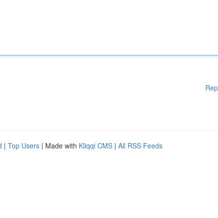
Rep
d
|
Top Users
| Made with
Kliqqi CMS
|
All RSS Feeds