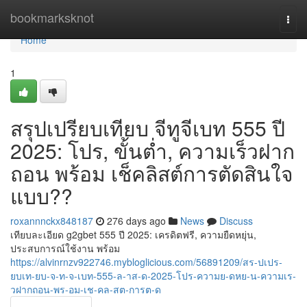
Home
bookmarksknot
Togg
navi
Home
1
สรุปเปรียบเทียบ จีทูจีเบท 555 ปี
2025: โปร, ขั้นต่ำ, ความเร็วฝาก
ถอน พร้อม เช็คลิสต์การตัดสินใจ
แบบ??
roxannnckx848187
276 days ago
News
Discuss
เทียบละเอียด g2gbet 555 ปี 2025: เครดิตฟรี, ความยืดหยุ่น,
ประสบการณ์ใช้งาน พร้อม
https://alvinrnzv922746.mybloglicious.com/56891209/สร-ปเปร-
ยบเท-ยบ-จ-ท-จ-เบท-555-ล-าส-ด-2025-โปร-ความย-ดหย-น-ความเร-
วฝากถอน-พร-อม-เช-คล-สต-การต-ด