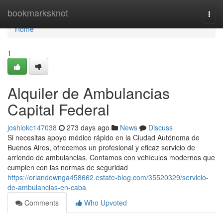
Home
bookmarksknot
Togg
navi
Home
1
Alquiler de Ambulancias
Capital Federal
joshlokc147038
273 days ago
News
Discuss
Si necesitas apoyo médico rápido en la Ciudad Autónoma de
Buenos Aires, ofrecemos un profesional y eficaz servicio de
arriendo de ambulancias. Contamos con vehículos modernos que
cumplen con las normas de seguridad
https://orlandownga458662.estate-blog.com/35520329/servicio-
de-ambulancias-en-caba
Comments
Who Upvoted