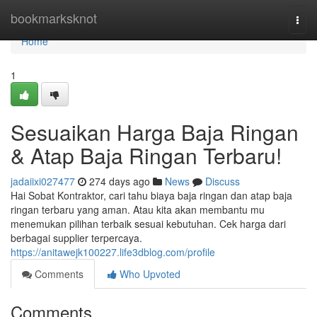
Home
bookmarksknot
Togg
navi
Home
1
Sesuaikan Harga Baja Ringan
& Atap Baja Ringan Terbaru!
jadaiixi027477
274 days ago
News
Discuss
Hai Sobat Kontraktor, cari tahu biaya baja ringan dan atap baja
ringan terbaru yang aman. Atau kita akan membantu mu
menemukan pilihan terbaik sesuai kebutuhan. Cek harga dari
berbagai supplier terpercaya.
https://anitawejk100227.life3dblog.com/profile
Comments
Who Upvoted
Comments