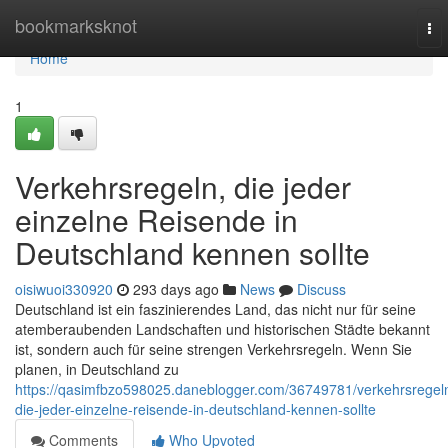
Home
bookmarksknot
To
nav
Home
1
Verkehrsregeln, die jeder
einzelne Reisende in
Deutschland kennen sollte
oisiwuoi330920
293 days ago
News
Discuss
Deutschland ist ein faszinierendes Land, das nicht nur für seine
atemberaubenden Landschaften und historischen Städte bekannt
ist, sondern auch für seine strengen Verkehrsregeln. Wenn Sie
planen, in Deutschland zu
https://qasimfbzo598025.daneblogger.com/36749781/verkehrsregel
die-jeder-einzelne-reisende-in-deutschland-kennen-sollte
Comments
Who Upvoted