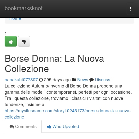
Home
bookmarksknot
Togg
navi
Home
1
Borse Donna: La Nuova
Collezione
nanakuht077307
295 days ago
News
Discuss
La collezione Autunno/Inverno di Borse Donna propone una
gamma delle modelli contemporanei, perfetti per ogni occasione.
Tra i questa collezione, troviamo i classici rivisitati con nuove
tendenze, insieme a
https://mysitesname.com/story10245173/borse-donna-la-nuova-
collezione
Comments
Who Upvoted