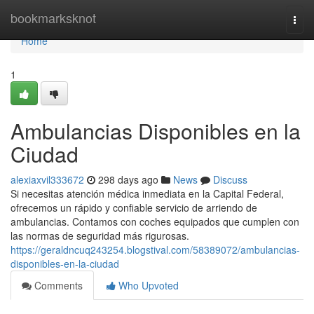
Home
bookmarksknot
Togg
navi
Home
1
Ambulancias Disponibles en la
Ciudad
alexiaxvil333672
298 days ago
News
Discuss
Si necesitas atención médica inmediata en la Capital Federal,
ofrecemos un rápido y confiable servicio de arriendo de
ambulancias. Contamos con coches equipados que cumplen con
las normas de seguridad más rigurosas.
https://geraldncuq243254.blogstival.com/58389072/ambulancias-
disponibles-en-la-ciudad
Comments
Who Upvoted