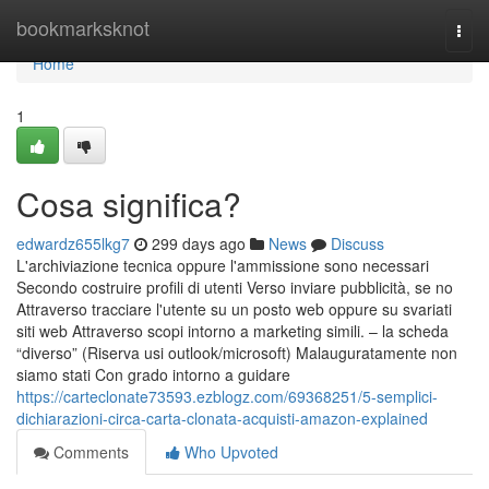
Home
bookmarksknot
Togg
navi
Home
1
Cosa significa?
edwardz655lkg7
299 days ago
News
Discuss
L'archiviazione tecnica oppure l'ammissione sono necessari
Secondo costruire profili di utenti Verso inviare pubblicità, se no
Attraverso tracciare l'utente su un posto web oppure su svariati
siti web Attraverso scopi intorno a marketing simili. – la scheda
“diverso” (Riserva usi outlook/microsoft) Malauguratamente non
siamo stati Con grado intorno a guidare
https://carteclonate73593.ezblogz.com/69368251/5-semplici-
dichiarazioni-circa-carta-clonata-acquisti-amazon-explained
Comments
Who Upvoted