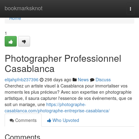
Home
bookmarksknot
Togg
navi
Home
1
Photographer Professionnel
Casablanca
elijahpfnb237396
298 days ago
News
Discuss
Cherchez un artiste visuel à Casablanca pour immortaliser vos
moments les plus précieux? Avec son expertise en photographie
artistique, il saura capturer l'essence de vos événements, que ce
soit un mariage, une
https://photographe-
casablanca.com/photographe-entreprise-casablanca/
Comments
Who Upvoted
Comments