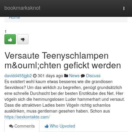
Home
bookmarksknot
Togg
navi
Home
1
Versaute Teenyschlampen
m&ouml;chten gefickt werden
davidd455jgb2
301 days ago
News
Discuss
Es existiert wohl kaum etwas besseres wie die grandiosen
Sexvideos? Um das wirklich zu begreifen, genügt grundsätzlich
eine schnelle Durchsicht bei der besten Erotiktube des Net. Hier
vögeln sich die hemmungslosen Luder hammerhart und versaut.
Dass die attraktiven Ladies beim Vögeln richtig schamlos
ausklinken, muss gentleman gesehen haben. Schon aus
https://sexkontakte.cam/
Comments
Who Upvoted