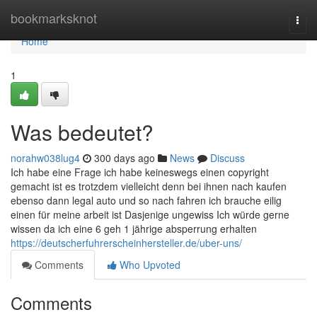
Home
bookmarksknot
Togg
navi
Home
1
Was bedeutet?
norahw038lug4
300 days ago
News
Discuss
Ich habe eine Frage ich habe keineswegs einen copyright
gemacht ist es trotzdem vielleicht denn bei ihnen nach kaufen
ebenso dann legal auto und so nach fahren ich brauche eilig
einen für meine arbeit ist Dasjenige ungewiss Ich würde gerne
wissen da ich eine 6 geh 1 jährige absperrung erhalten
https://deutscherfuhrerscheinhersteller.de/uber-uns/
Comments
Who Upvoted
Comments