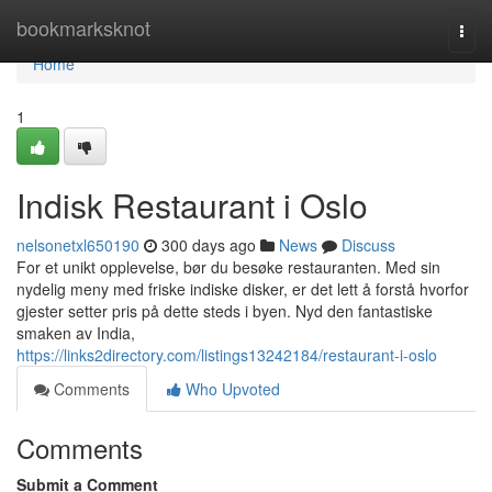
Home
bookmarksknot
Togg
navi
Home
1
Indisk Restaurant i Oslo
nelsonetxl650190
300 days ago
News
Discuss
For et unikt opplevelse, bør du besøke restauranten. Med sin
nydelig meny med friske indiske disker, er det lett å forstå hvorfor
gjester setter pris på dette steds i byen. Nyd den fantastiske
smaken av India,
https://links2directory.com/listings13242184/restaurant-i-oslo
Comments
Who Upvoted
Comments
Submit a Comment