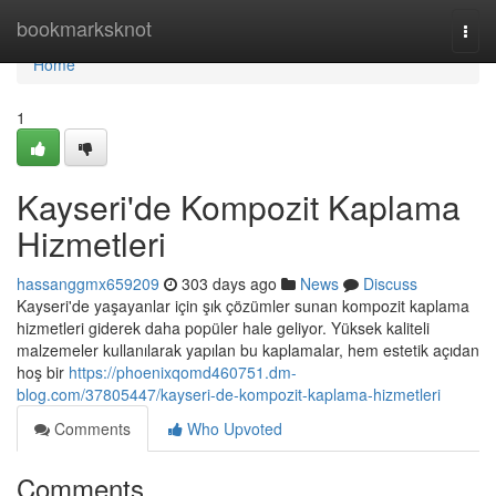
Home
bookmarksknot
Togg
navi
Home
1
Kayseri'de Kompozit Kaplama
Hizmetleri
hassanggmx659209
303 days ago
News
Discuss
Kayseri'de yaşayanlar için şık çözümler sunan kompozit kaplama
hizmetleri giderek daha popüler hale geliyor. Yüksek kaliteli
malzemeler kullanılarak yapılan bu kaplamalar, hem estetik açıdan
hoş bir
https://phoenixqomd460751.dm-
blog.com/37805447/kayseri-de-kompozit-kaplama-hizmetleri
Comments
Who Upvoted
Comments