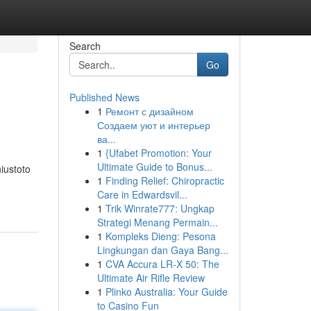
Search
Go
Published News
1
Ремонт с дизайном
Создаем уют и интерьер
ва...
1
{Ufabet Promotion: Your
Ultimate Guide to Bonus...
iustoto
1
Finding Relief: Chiropractic
Care in Edwardsvil...
1
Trik Winrate777: Ungkap
Strategi Menang Permain...
1
Kompleks Dieng: Pesona
Lingkungan dan Gaya Bang...
1
CVA Accura LR-X 50: The
Ultimate Air Rifle Review
1
Plinko Australia: Your Guide
to Casino Fun