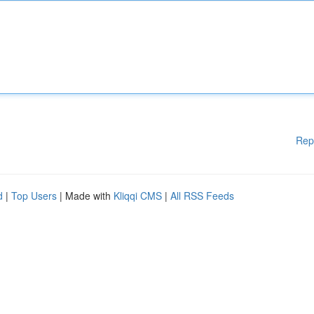
Rep
d
|
Top Users
| Made with
Kliqqi CMS
|
All RSS Feeds