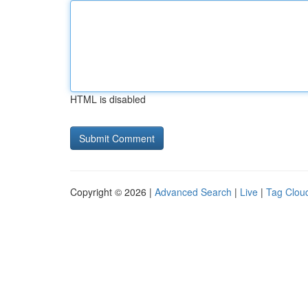
HTML is disabled
Copyright © 2026 |
Advanced Search
|
Live
|
Tag Clou