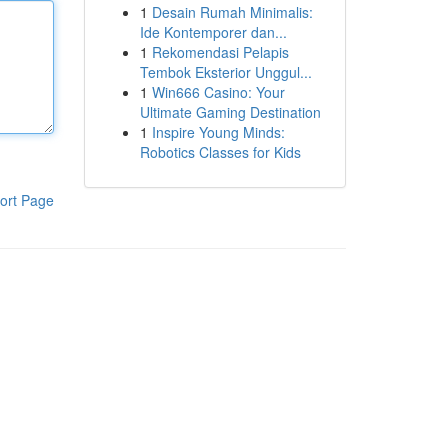
1
Desain Rumah Minimalis:
Ide Kontemporer dan...
1
Rekomendasi Pelapis
Tembok Eksterior Unggul...
1
Win666 Casino: Your
Ultimate Gaming Destination
1
Inspire Young Minds:
Robotics Classes for Kids
ort Page