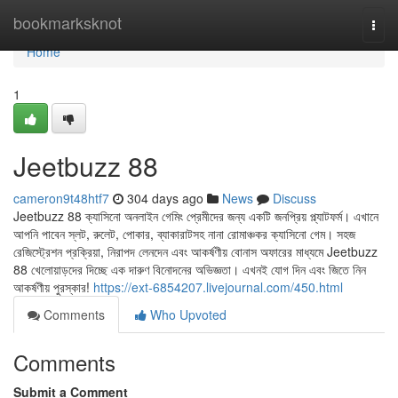
Home
bookmarksknot
Togg
navi
Home
1
Jeetbuzz 88
cameron9t48htf7
304 days ago
News
Discuss
Jeetbuzz 88 ক্যাসিনো অনলাইন গেমিং প্রেমীদের জন্য একটি জনপ্রিয় প্ল্যাটফর্ম। এখানে
আপনি পাবেন স্লট, রুলেট, পোকার, ব্যাকারাটসহ নানা রোমাঞ্চকর ক্যাসিনো গেম। সহজ
রেজিস্ট্রেশন প্রক্রিয়া, নিরাপদ লেনদেন এবং আকর্ষণীয় বোনাস অফারের মাধ্যমে Jeetbuzz
88 খেলোয়াড়দের দিচ্ছে এক দারুণ বিনোদনের অভিজ্ঞতা। এখনই যোগ দিন এবং জিতে নিন
আকর্ষণীয় পুরস্কার!
https://ext-6854207.livejournal.com/450.html
Comments
Who Upvoted
Comments
Submit a Comment