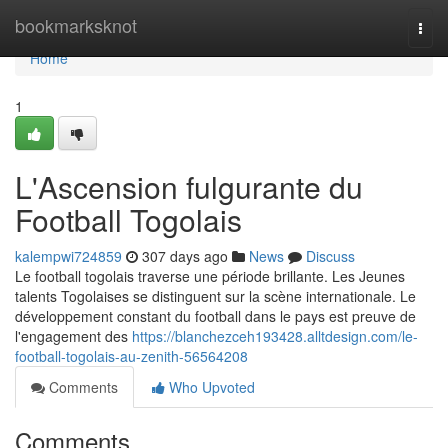
Home
bookmarksknot
Togg
navi
Home
1
L'Ascension fulgurante du
Football Togolais
kalempwi724859
307 days ago
News
Discuss
Le football togolais traverse une période brillante. Les Jeunes
talents Togolaises se distinguent sur la scène internationale. Le
développement constant du football dans le pays est preuve de
l'engagement des
https://blanchezceh193428.alltdesign.com/le-
football-togolais-au-zenith-56564208
Comments
Who Upvoted
Comments