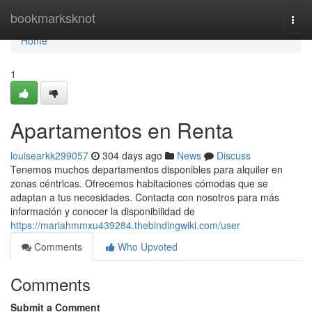
Home
bookmarksknot
Togg
navi
Home
1
Apartamentos en Renta
louisearkk299057
304 days ago
News
Discuss
Tenemos muchos departamentos disponibles para alquiler en
zonas céntricas. Ofrecemos habitaciones cómodas que se
adaptan a tus necesidades. Contacta con nosotros para más
información y conocer la disponibilidad de
https://mariahmmxu439284.thebindingwiki.com/user
Comments
Who Upvoted
Comments
Submit a Comment