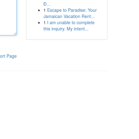
Đ...
1
Escape to Paradise: Your
Jamaican Vacation Rent...
1
I am unable to complete
this inquiry. My intent...
ort Page