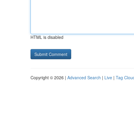
HTML is disabled
Copyright © 2026 |
Advanced Search
|
Live
|
Tag Clou