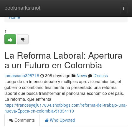
Home
bookmarksknot
Togg
navi
Home
1
La Reforma Laboral: Apertura
a un Futuro en Colombia
tomascaoo328718
308 days ago
News
Discuss
Luego de un intenso debate y múltiples aprovisionamientos, el
gobierno colombiano finalmente ha presentado una reforma
laboral que busca transformar el panorama económico del país.
La reforma, que enfrenta
https://francesyejl017834.shotblogs.com/reforma-del-trabajo-una-
nueva-Época-en-colombia-51334119
Comments
Who Upvoted