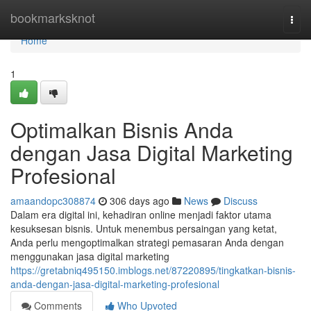
Home
bookmarksknot
Togg
navi
Home
1
Optimalkan Bisnis Anda
dengan Jasa Digital Marketing
Profesional
amaandopc308874
306 days ago
News
Discuss
Dalam era digital ini, kehadiran online menjadi faktor utama
kesuksesan bisnis. Untuk menembus persaingan yang ketat,
Anda perlu mengoptimalkan strategi pemasaran Anda dengan
menggunakan jasa digital marketing
https://gretabniq495150.imblogs.net/87220895/tingkatkan-bisnis-
anda-dengan-jasa-digital-marketing-profesional
Comments
Who Upvoted