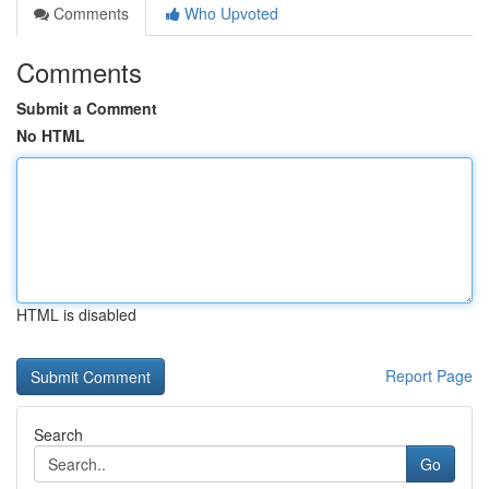
Comments
Who Upvoted
Comments
Submit a Comment
No HTML
HTML is disabled
Report Page
Search
Go