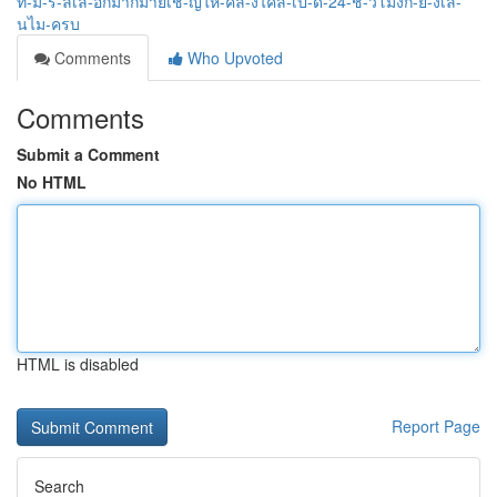
ท-ม-ร-ลเล-อกมากมายเช-ญให-คล-งไคล-เป-ด-24-ช-วโมงก-ย-งเล-
นไม-ครบ
Comments
Who Upvoted
Comments
Submit a Comment
No HTML
HTML is disabled
Report Page
Search