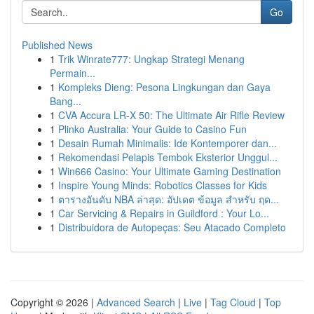
Go
Published News
1
Trik Winrate777: Ungkap Strategi Menang
Permain...
1
Kompleks Dieng: Pesona Lingkungan dan Gaya
Bang...
1
CVA Accura LR-X 50: The Ultimate Air Rifle Review
1
Plinko Australia: Your Guide to Casino Fun
1
Desain Rumah Minimalis: Ide Kontemporer dan...
1
Rekomendasi Pelapis Tembok Eksterior Unggul...
1
Win666 Casino: Your Ultimate Gaming Destination
1
Inspire Young Minds: Robotics Classes for Kids
1
ตารางอันดับ NBA ล่าสุด: อัปเดต ข้อมูล สำหรับ ฤด...
1
Car Servicing & Repairs in Guildford : Your Lo...
1
Distribuidora de Autopeças: Seu Atacado Completo
Copyright © 2026 |
Advanced Search
|
Live
|
Tag Cloud
|
Top