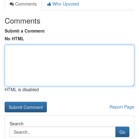
Comments
Who Upvoted
Comments
Submit a Comment
No HTML
HTML is disabled
Report Page
Search
Go