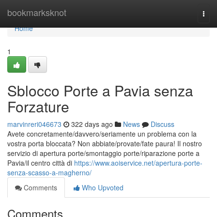
Home
bookmarksknot
Togg
navi
Home
1
Sblocco Porte a Pavia senza
Forzature
marvinreri046673
322 days ago
News
Discuss
Avete concretamente/davvero/seriamente un problema con la
vostra porta bloccata? Non abbiate/provate/fate paura! Il nostro
servizio di apertura porte/smontaggio porte/riparazione porte a
Pavia/il centro città di
https://www.aoiservice.net/apertura-porte-
senza-scasso-a-magherno/
Comments
Who Upvoted
Comments