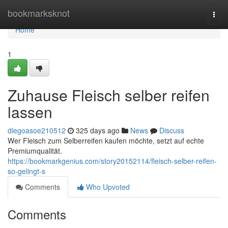
Home
bookmarksknot
Togg
navi
Home
1
Zuhause Fleisch selber reifen
lassen
diegoasoe210512
325 days ago
News
Discuss
Wer Fleisch zum Selberreifen kaufen möchte, setzt auf echte
Premiumqualität.
https://bookmarkgenius.com/story20152114/fleisch-selber-reifen-
so-gelingt-s
Comments
Who Upvoted
Comments