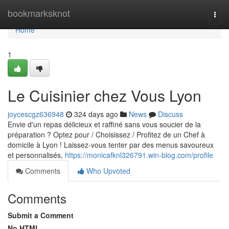
Home
bookmarksknot
Togg
navi
Home
1
Le Cuisinier chez Vous Lyon
joycescgz636948
324 days ago
News
Discuss
Envie d'un repas délicieux et raffiné sans vous soucier de la
préparation ? Optez pour / Choisissez / Profitez de un Chef à
domicile à Lyon ! Laissez-vous tenter par des menus savoureux
et personnalisés,
https://monicafknl326791.win-blog.com/profile
Comments
Who Upvoted
Comments
Submit a Comment
No HTML