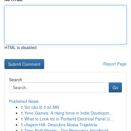
HTML is disabled
Report Page
Search
Go
Published News
1
Soi cầu lô 3 số MN
1
Yono Games: A rising force in Indie Developm...
1
What to Look for in Portland Electrical Panel U...
1
ufagem168: Descubra Nossa Trajetória
1
Teen Patti Master : The Beginner's Handbook