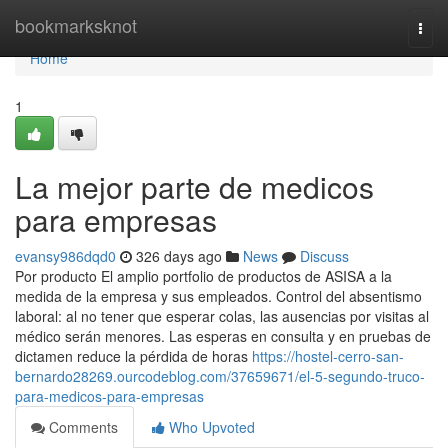
Home
bookmarksknot
Togg
navi
Home
1
La mejor parte de medicos
para empresas
evansy986dqd0
326 days ago
News
Discuss
Por producto El amplio portfolio de productos de ASISA a la
medida de la empresa y sus empleados. Control del absentismo
laboral: al no tener que esperar colas, las ausencias por visitas al
médico serán menores. Las esperas en consulta y en pruebas de
dictamen reduce la pérdida de horas
https://hostel-cerro-san-
bernardo28269.ourcodeblog.com/37659671/el-5-segundo-truco-
para-medicos-para-empresas
Comments
Who Upvoted