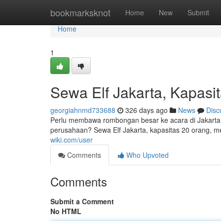
Home
bookmarksknot
Home
New
Submit
Home
1
Sewa Elf Jakarta, Kapasi
georgiahnmd733688
326 days ago
News
Disc
Perlu membawa rombongan besar ke acara di Jakarta?
perusahaan? Sewa Elf Jakarta, kapasitas 20 orang, m
wiki.com/user
Comments
Who Upvoted
Comments
Submit a Comment
No HTML