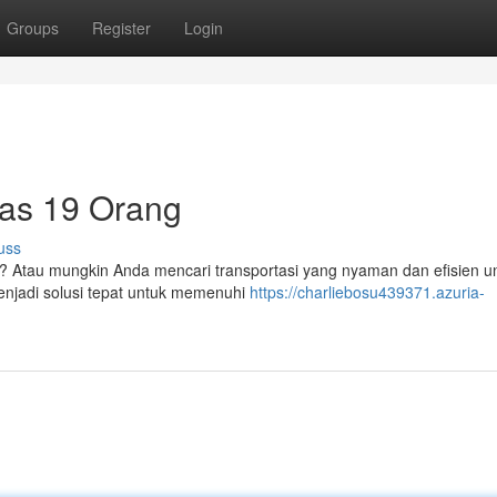
Groups
Register
Login
tas 19 Orang
uss
 Atau mungkin Anda mencari transportasi yang nyaman dan efisien un
enjadi solusi tepat untuk memenuhi
https://charliebosu439371.azuria-