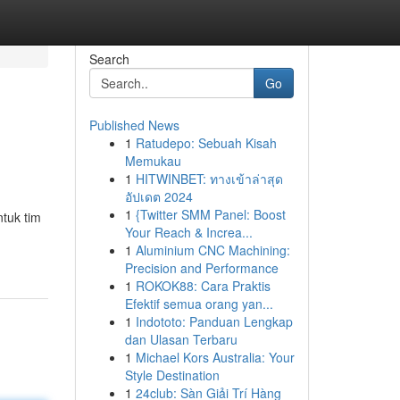
Search
Go
Published News
1
Ratudepo: Sebuah Kisah
Memukau
1
HITWINBET: ทางเข้าล่าสุด
อัปเดต 2024
1
{Twitter SMM Panel: Boost
tuk tim
Your Reach & Increa...
1
Aluminium CNC Machining:
Precision and Performance
1
ROKOK88: Cara Praktis
Efektif semua orang yan...
1
Indototo: Panduan Lengkap
dan Ulasan Terbaru
1
Michael Kors Australia: Your
Style Destination
1
24club: Sàn Giải Trí Hàng