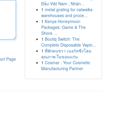
Đầu Việt Nam , Nhận...
1
metal grating for catwalks
warehouses and proce...
1
Kenya Honeymoon
Packages: Game & The
Shore ...
1
Boutiq Switch: The
Complete Disposable Vapin...
1
ที่พักคนชรา เนอร์สซิ่งโฮม
คุณภาพ ในขอนแก่น
ort Page
1
Cosmar : Your Cosmetic
Manufacturing Partner