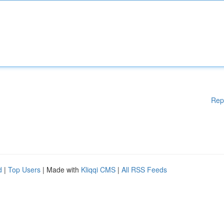
Rep
d
|
Top Users
| Made with
Kliqqi CMS
|
All RSS Feeds