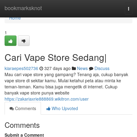
Home
bookmarksknot
Togg
navi
Home
1
Cari Vape Store Sedang|
kiaraepes502736
327 days ago
News
Discuss
Mau cari vape store yang gampang? Tenang aja, cukup banyak
vape store di sekitar kamu. Mulai ketahui peta atau minta ke
teman-teman. Kamu bisa juga mengetik di internet. Cukup
banyak vape store punya website
https://zakariaxrie888869.wikitron.com/user
Comments
Who Upvoted
Comments
Submit a Comment