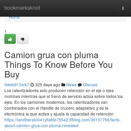
Home
bookmarksknot
Togg
navi
Home
1
Camion grua con pluma
Things To Know Before You
Buy
fidele913xrk7
325 days ago
News
Discuss
Los ralentizadores solo producen retención en el eje o ejes
motrices mientras que el freno de servicio actúa sobre todos los
ejes. En los camiones modernos, los ralentizadores van
combinados con el Handle de crucero adaptativo y es la
electrónica la que activa y ajusta la capacidad de retención
https://tarotbarato041yfiable75542.ltfblog.com/36137756/facts-
about-camion-grua-con-pluma-revealed