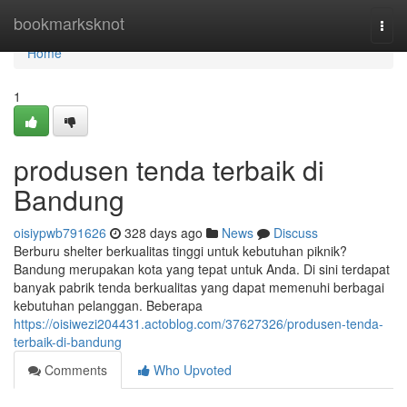
Home
bookmarksknot
Togg
navi
Home
1
produsen tenda terbaik di
Bandung
oisiypwb791626
328 days ago
News
Discuss
Berburu shelter berkualitas tinggi untuk kebutuhan piknik?
Bandung merupakan kota yang tepat untuk Anda. Di sini terdapat
banyak pabrik tenda berkualitas yang dapat memenuhi berbagai
kebutuhan pelanggan. Beberapa
https://oisiwezi204431.actoblog.com/37627326/produsen-tenda-
terbaik-di-bandung
Comments
Who Upvoted