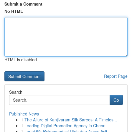
Submit a Comment
No HTML
HTML is disabled
Report Page
Search
Go
Published News
1
The Allure of Kanjivaram Silk Sarees: A Timeles...
1
Leading Digital Promotion Agency in Chenn...
1
Lapak99: Rekomendasi Utuh dan Akses Asli