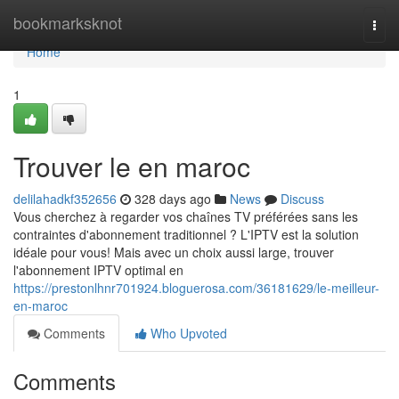
Home
bookmarksknot
Togg
navi
Home
1
Trouver le en maroc
delilahadkf352656
328 days ago
News
Discuss
Vous cherchez à regarder vos chaînes TV préférées sans les
contraintes d'abonnement traditionnel ? L'IPTV est la solution
idéale pour vous! Mais avec un choix aussi large, trouver
l'abonnement IPTV optimal en
https://prestonlhnr701924.bloguerosa.com/36181629/le-meilleur-
en-maroc
Comments
Who Upvoted
Comments