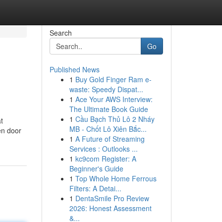
Search
Go
Published News
1
Buy Gold Finger Ram e-
waste: Speedy Dispat...
1
Ace Your AWS Interview:
The Ultimate Book Guide
1
Cầu Bạch Thủ Lô 2 Nháy
t
MB - Chốt Lô Xiên Bắc...
en door
1
A Future of Streaming
Services : Outlooks ...
1
kc9com Register: A
Beginner's Guide
1
Top Whole Home Ferrous
Filters: A Detai...
1
DentaSmile Pro Review
2026: Honest Assessment
&...