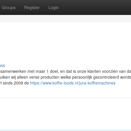
Groups
Register
Login
uss
ke samenwerken met maar 1 doel, en dat is onze klanten voorzien van da
ruiken wij alleen verse producten welke persoonlijk gecontroleerd word
rt sinds 2009 de
https://www.koffie-loods.nl/jura-koffiemachines