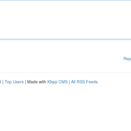
Rep
d
|
Top Users
| Made with
Kliqqi CMS
|
All RSS Feeds