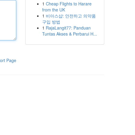
1
Cheap Flights to Harare
from the UK
1
비아스샵: 안전하고 의약품
구입 방법
1
RajaLangit77: Panduan
Tuntas Akses & Perbarui H...
ort Page