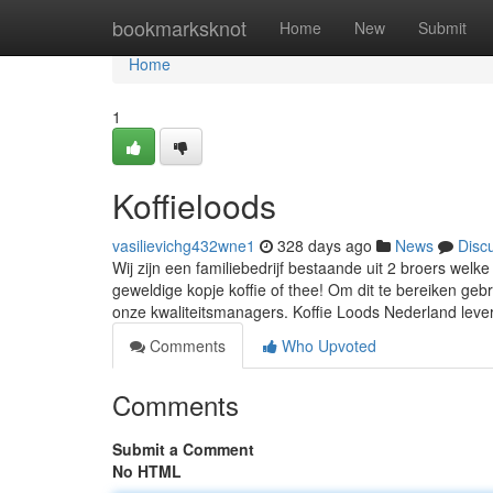
Home
bookmarksknot
Home
New
Submit
Home
1
Koffieloods
vasilievichg432wne1
328 days ago
News
Disc
Wij zijn een familiebedrijf bestaande uit 2 broers wel
geweldige kopje koffie of thee! Om dit te bereiken geb
onze kwaliteitsmanagers. Koffie Loods Nederland leve
Comments
Who Upvoted
Comments
Submit a Comment
No HTML